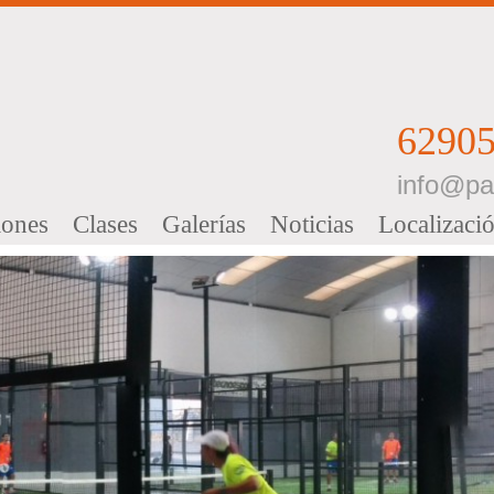
62905
info@pa
iones
C
lases
Galerías
N
oticias
Localizaci