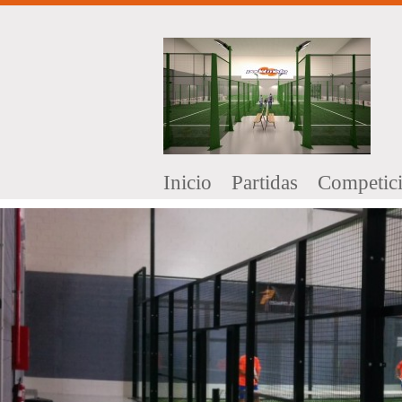
I
nicio
P
artidas
Competic