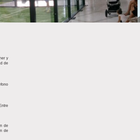
ner y
ad de
éfono
Entre
ón de
ón de