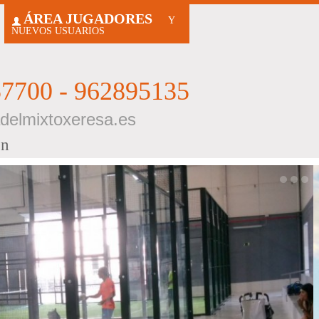
ÁREA JUGADORES
Y
NUEVOS USUARIOS
7700 - 962895135
delmixtoxeresa.es
ón