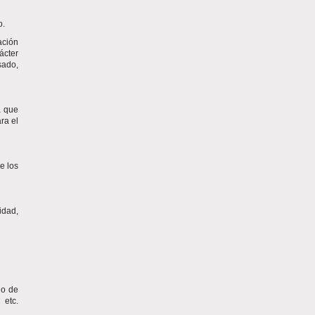
o.
ación
ácter
sado,
a que
ra el
e los
idad,
ho de
s
etc.