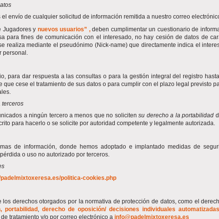
datos
 el envío de cualquier solicitud de información remitida a nuestro correo electrónic
de Jugadores y
nuevos usuarios” ,
deben cumplimentar un cuestionario de inform
esa para fines de comunicación con el interesado, no hay cesión de datos de car
e realiza mediante el pseudónimo (Nick-name) que directamente indica el intere
r personal.
, para dar respuesta a las consultas o para la gestión integral del registro hast
de que cese el tratamiento de sus datos o para cumplir con el plazo legal previsto pa
les.
 terceros
nicados a ningún tercero a menos que no soliciten
su derecho a la portabilidad
d
rito para hacerlo o se solicite por autoridad competente y legalmente autorizada.
emas de información, donde hemos adoptado e implantado medidas de segur
 pérdida o uso no autorizado por terceros.
es
//padelmixtoxeresa.es/politica-cookies.php
e los derechos otorgados por la normativa de protección de datos, como el derec
, portabilidad
,
derecho de oposición/ decisiones individuales automatizada
e tratamiento y/o por correo electrónico a
info@padelmixtoxeresa.es