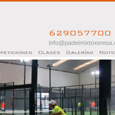
629057700 
info@padelmixtoxeresa.
peticiones
C
lases
Galerías
N
oti