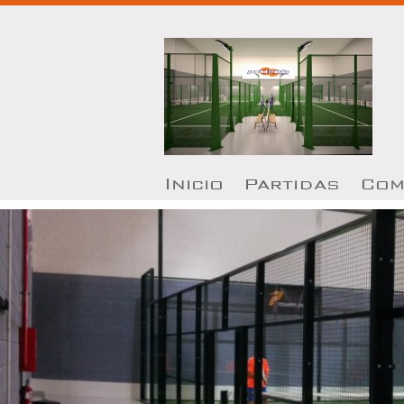
I
nicio
P
artidas
Com