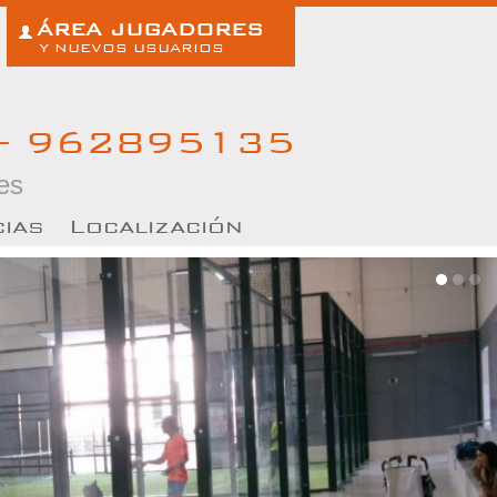
ÁREA JUGADORES
Y NUEVOS USUARIOS
- 962895135
es
cias
Localización